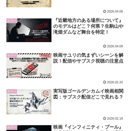
2026.04.09
『近畿地方のある場所について』
ホラー
のモデルはどこ？何県？生駒山や
滝畑ダムなど舞台を特定！
2026.04.09
映画サユリの気まずいシーンを解
ホラー
説！配信やサブスク視聴の注意点
2026.02.20
実写版ゴールデンカムイ映画相関
ホラー
図：サブスク配信どこで見れる？
2026.02.18
映画『インフィニティ・プール』
ホラー