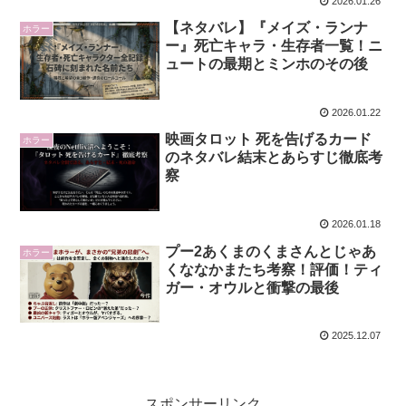
2026.01.26
【ネタバレ】『メイズ・ランナ
ホラー
ー』死亡キャラ・生存者一覧！ニ
ュートの最期とミンホのその後
2026.01.22
映画タロット 死を告げるカード
ホラー
のネタバレ結末とあらすじ徹底考
察
2026.01.18
プー2あくまのくまさんとじゃあ
ホラー
くななかまたち考察！評価！ティ
ガー・オウルと衝撃の最後
2025.12.07
スポンサーリンク