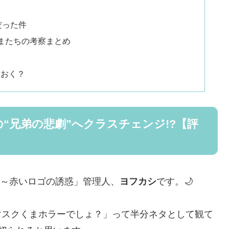
】
だった件
またちの考察まとめ
ておく？
“兄弟の悲劇”へクラスチェンジ!?【評
ログ～赤いロゴの誘惑」管理人、
ヨフカシ
です。🌙
マスクくまホラーでしょ？」って半分ネタとして観て