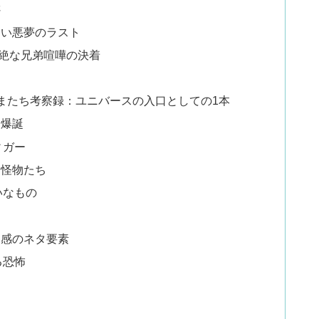
さ
ない悪夢のラスト
絶な兄弟喧嘩の決着
またち考察録：ユニバースの入口としての1本
ー爆誕
ィガー
」怪物たち
いなもの
リ感のネタ要素
る恐怖