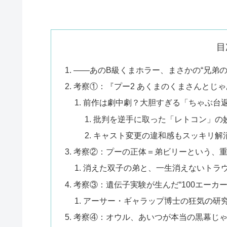
目
――あのB級くまホラー、まさかの“兄弟の
考察①：『プー2 あくまのくまさんとじゃ
前作は劇中劇？大胆すぎる「ちゃぶ台
批判を逆手に取った「レトコン」の
キャスト変更の違和感もスッキリ解
考察②：プーの正体＝弟ビリーという、
消えた双子の弟と、一生消えないトラ
考察③：遺伝子実験が生んだ“100エーカ
アーサー・ギャラップ博士の狂気の研
考察④：オウル、あいつが本当の黒幕じ