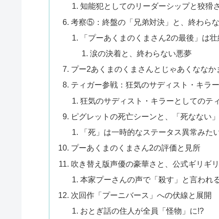
知能犯としてのリーダーシップと狡猾
考察⑤：終盤の「兄弟対決」と、終わら
「プーあくまのくまさん2の最後」は壮
涙の決着と、終わらない悪夢
プー2あくまのくまさんとじゃあくななか
ティガー参戦：狂気のサディスト・キラ
狂気のサディスト・キラーとしてのテ
ピグレットの死亡シーンと、「死なない
「死」は一時的なステータス異常みた
プーあくまのくまさん2の評価と見所
吹き替え版声優の豪華さと、公式ギリギ
本家プーさんの声で「殺す」と言われ
次回作「プーニバース」への伏線と展開
おとぎ話の住人が全員「怪物」に!?