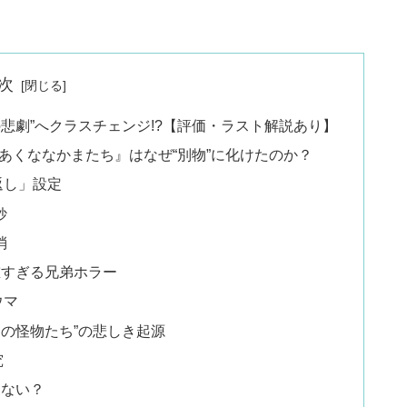
次
悲劇”へクラスチェンジ!?【評価・ラスト解説あり】
あくななかまたち』はなぜ“別物”に化けたのか？
返し」設定
妙
消
重すぎる兄弟ホラー
ウマ
ーの怪物たち”の悲しき起源
究
ゃない？