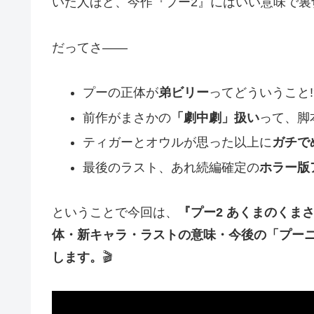
いた人ほど、今作『プー2』にはいい意味で裏
だってさ――
プーの正体が
弟ビリー
ってどういうこと!
前作がまさかの
「劇中劇」扱い
って、脚
ティガーとオウルが思った以上に
ガチで
最後のラスト、あれ続編確定の
ホラー版
ということで今回は、
『プー2 あくまのくま
体・新キャラ・ラストの意味・今後の「プー
します。
🎬