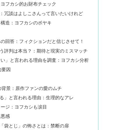
：ヨフカシ的お財布チェック
：冗談はよしこさんって言いたいけれど
タ構造：ヨフカシのボヤキ
への回答：フィクションだと信じさせて！
う評判は本当？：期待と現実のミスマッチ
ない」と言われる理由を調査：ヨフカシ分析
的要因
の背景：原作ファンの愛のムチ
る」と言われる理由：生理的なアレ
メージ：ヨフカシも涙目
嫌悪感
「袋とじ」の怖さとは：禁断の扉