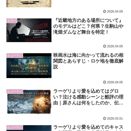
2026.04.09
『近畿地方のある場所について』
ホラー
のモデルはどこ？何県？生駒山や
滝畑ダムなど舞台を特定！
2026.04.09
映画水は海に向かって流れるの相
ヒューマン
関図とあらすじ・ロケ地を徹底解
説
2026.04.05
ラーゲリより愛を込めてはグロ
ヒューマン
い？泣ける感動シーンと酷評の理
由｜原さんは何をしたのか、伝え
たい事を考察
2026.03.01
ラーゲリより愛を込めてのキャス
ヒューマン