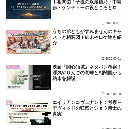
ト相関図！子役の永尾柚乃・中島
歩・ケンティーの役どころとロケ
地・歌の秘密
2026.03.01
うちの弟どもがすみませんのキャ
ヒューマン
ストと相関図！結末やロケ地も紹
介
2026.03.01
映画『関心領域』ネタバレ考察！
スリラー
浮気やりんごの意味と相関図から
結末を解説
2026.02.28
エイリアンコヴェナント：考察～
SF
デヴィッドの狂気とショウ博士の
真実