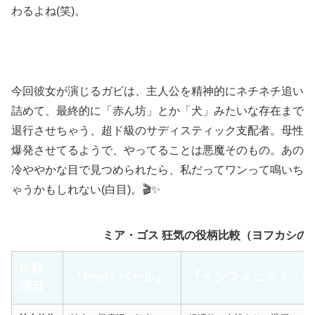
わるよね(笑)。
今回彼女が演じるガビは、主人公を精神的にネチネチ追い
詰めて、最終的に「赤ん坊」とか「犬」みたいな存在まで
退行させちゃう、超ド級のサディスティック支配者。母性
爆発させてるようで、やってることは悪魔そのもの。あの
冷ややかな目で見つめられたら、私だってワンって鳴いち
ゃうかもしれない(白目)。🎬✨
ミア・ゴス 狂気の役柄比較（ヨフカシの
比較
『Pearl パール』
『インフィニティ・プ
項目