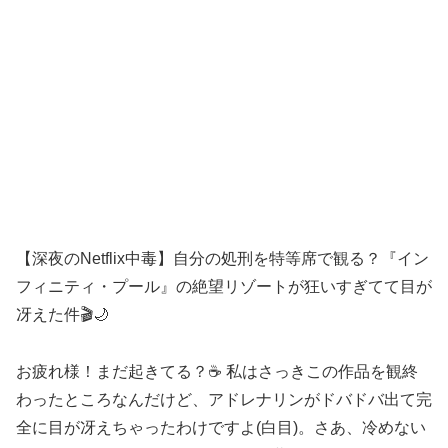
【深夜のNetflix中毒】自分の処刑を特等席で観る？『イン
フィニティ・プール』の絶望リゾートが狂いすぎてて目が
冴えた件🎬🌙
お疲れ様！まだ起きてる？☕ 私はさっきこの作品を観終
わったところなんだけど、アドレナリンがドバドバ出て完
全に目が冴えちゃったわけですよ(白目)。さあ、冷めない