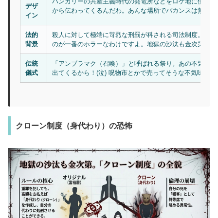
ハンガリーの共産主義時代の発電所などをロケ地に使用。
デザ
から伝わってくるんだわ。あんな場所でバカンスは無理ゲー
イン
法的
殺人に対して極端に苛烈な刑罰が科される司法制度。でも
背景
のが一番のホラーなわけですよ。地獄の沙汰も金次第ってね
伝統
「アンブラマク（召喚）」と呼ばれる祭り。あの不気味な
儀式
出てくるから！(泣) 呪物市とかで売ってそうな不気味さが
クローン制度（身代わり）の恐怖