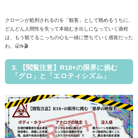
クローンが処刑されるのを「観客」として眺めるうちに、
どんどん人間性を失って本能むき出しになっていく過程
は、もう観てるこっちの心も一緒に堕ちていく感覚だった
わ。🥱☕🎬
3. 【閲覧注意】R18+の限界に挑む
「グロ」と「エロティシズム」