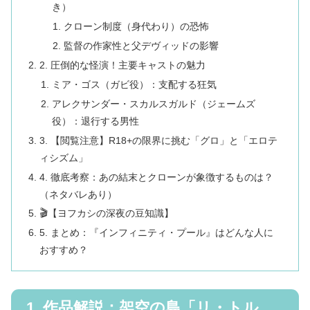
き）
クローン制度（身代わり）の恐怖
監督の作家性と父デヴィッドの影響
2. 圧倒的な怪演！主要キャストの魅力
ミア・ゴス（ガビ役）：支配する狂気
アレクサンダー・スカルスガルド（ジェームズ
役）：退行する男性
3. 【閲覧注意】R18+の限界に挑む「グロ」と「エロテ
ィシズム」
4. 徹底考察：あの結末とクローンが象徴するものは？
（ネタバレあり）
🎬【ヨフカシの深夜の豆知識】
5. まとめ：『インフィニティ・プール』はどんな人に
おすすめ？
1. 作品解説：架空の島「リ・トル