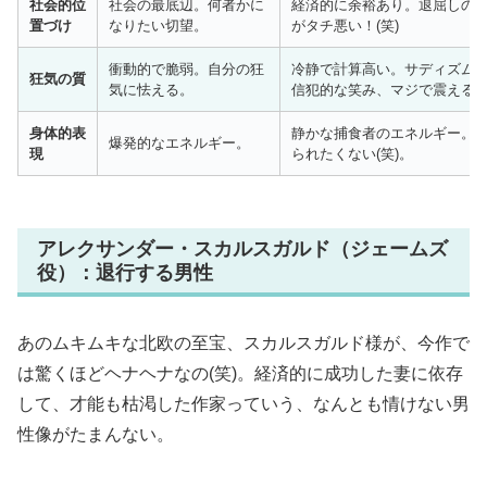
社会的位
社会の最底辺。何者かに
経済的に余裕あり。退屈しの
置づけ
なりたい切望。
がタチ悪い！(笑)
衝動的で脆弱。自分の狂
冷静で計算高い。サディズム
狂気の質
気に怯える。
信犯的な笑み、マジで震える。
身体的表
静かな捕食者のエネルギー。
爆発的なエネルギー。
現
られたくない(笑)。
アレクサンダー・スカルスガルド（ジェームズ
役）：退行する男性
あのムキムキな北欧の至宝、スカルスガルド様が、今作で
は驚くほどヘナヘナなの(笑)。経済的に成功した妻に依存
して、才能も枯渇した作家っていう、なんとも情けない男
性像がたまんない。