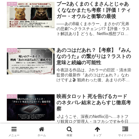
も実際に観た人たちの間で「ガチでヤバ
プー2あくまのくまさんとじゃあ
ホラー
い」って噂が広まりまく...
くななかまたち考察！評価！ティ
ガー・オウルと衝撃の最後
――あのB級くまホラー、まさかの“兄弟
の悲劇”へクラスチェンジ!?【評価・ラス
ト解説あり】どうも、Netflix感想ブログ
「ネトフリ観賞ログ～赤いロゴの誘惑」
管理人、ヨフカシです。🌙前作『プー あ
くまのくまさん』を「B級ゴムマスクくま
あのコはだあれ？【考察】『みん
ホラー
ホラー...
なのうた』の繋がりは？ラストの
意味と続編の可能性
今夜語る作品は、Jホラーの巨匠・清水崇
監督の最新作『あのコはだぁれ？』なわ
けですよ🎬 観終わった後、あまりの不気
味さに「え、結局どういうこと？」「あ
の音、耳から離れないんだけど…」っ
て、寝室の暗闇に怯えてる同志も多いん
映画タロット 死を告げるカード
ホラー
じゃない？🥱(汗)前作...
のネタバレ結末とあらすじ徹底考
察
🌙ようこそ、深夜のNetflix沼へ…ネトフ
リ観賞ログ管理人・ヨフカシです☕今日
も「もう1本だけ…」が止まらない同志の
皆さま、お疲れさまです（笑）さて今回
メニュー
ホーム
検索
トップ
サイドバー
の相手は――タイトルからして不穏指数