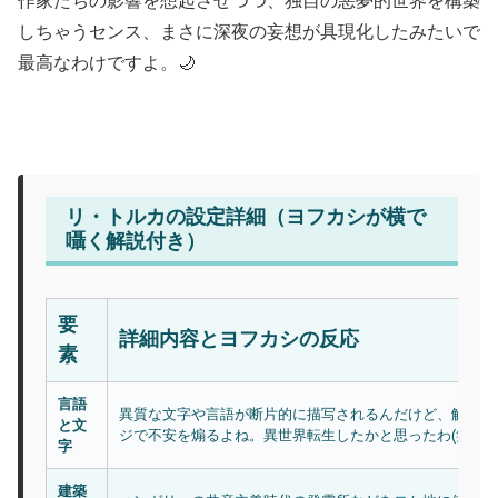
作家たちの影響を想起させつつ、独自の悪夢的世界を構築
しちゃうセンス、まさに深夜の妄想が具現化したみたいで
最高なわけですよ。🌙
リ・トルカの設定詳細（ヨフカシが横で
囁く解説付き）
要
詳細内容とヨフカシの反応
素
言語
異質な文字や言語が断片的に描写されるんだけど、解説は
と文
ジで不安を煽るよね。異世界転生したかと思ったわ(笑)。
字
建築