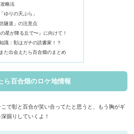
と攻略法
「ゆりの天ぷら」
坊隧道」の注意点
『あの星が降る丘で〜』に向けて！
豆知識：彰はガチの読書家！？
また出会えたら百合畑のまとめ
たら百合畑のロケ地情報
そこで彰と百合が笑い合ってたと思うと、もう胸がギ
を深掘りしていくよ！