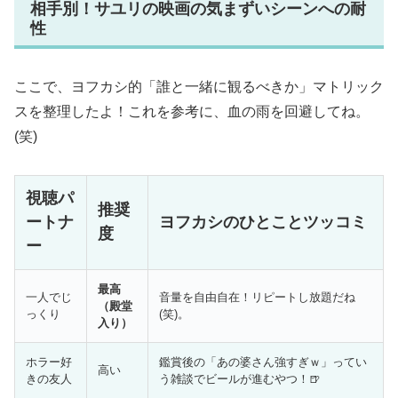
相手別！サユリの映画の気まずいシーンへの耐
性
ここで、ヨフカシ的「誰と一緒に観るべきか」マトリック
スを整理したよ！これを参考に、血の雨を回避してね。
(笑)
視聴パ
推奨
ートナ
ヨフカシのひとことツッコミ
度
ー
最高
一人でじ
音量を自由自在！リピートし放題だね
（殿堂
っくり
(笑)。
入り）
ホラー好
鑑賞後の「あの婆さん強すぎｗ」ってい
高い
きの友人
う雑談でビールが進むやつ！🍺