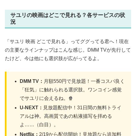
サユリの映画はどこで見れる？各サービスの状
況
「サユリ 映画 どこで見れる」ってググってる君へ！現在
の主要なラインナップはこんな感じ。DMM TVが先行して
たけど、今は他にも選択肢が広がってるよ。
DMM TV：
月額550円で見放題！一番コスパ良く
「狂気」に触れられる選択肢。ワンコイン感覚
でサユリに会えるね。🍿
U-NEXT：
見放題配信中！31日間の無料トライ
アルは神。高画質であの粘液描写を拝める
よ……（白目）。
Netflix：
2/19から配信開始！見放題なら追加料