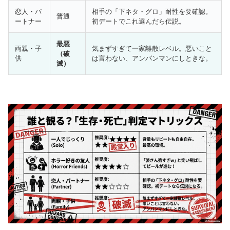
恋人・パ
相手の「下ネタ・グロ」耐性を要確認。
普通
ートナー
初デートでこれ選んだら伝説。
最悪
両親・子
気まずすぎて一家離散レベル。悪いこと
（破
供
は言わない、アンパンマンにしときな。
滅）