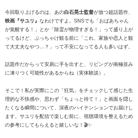
今回取り上げるのは、あの
白石晃士監督
が放つ超話題作、
映画『サユリ』
なわけですよ。SNSでも「おばあちゃん
が覚醒する！」とか「除霊が物理すぎる！」って盛り上が
ってるけど、ぶっちゃけ観る前に「これ、家族や恋人と観
て大丈夫なやつ…？」って不安になってる人も多いはず。
話題作だからって安易に手を出すと、リビングが南極並み
に凍りつく可能性があるからね（実体験談）。
そこで！私が実際にこの「狂気」をチェックして感じた生
理的な不快感や、思わず「ちょっと待て！」と画面を隠し
たくなる瞬間について、深夜のハイテンションでお届けし
ます。サユリを配信で楽しむ前に、視聴環境を整えるため
の参考にしてもらえると嬉しいな！🎬✨