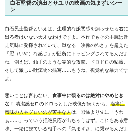
白石監督の演出とサユリの映画の気まずいシー
ン
白石晃士監督といえば、生理的な嫌悪感を煽らせたら右に
出る者はいない天才なわけですよ。本作でもその手腕は暴
走気味に発揮されていて、単なる「映像の怖さ」を超えた
「厭（いや）な感じ」が随所にトッピングされてるんだよ
ね。例えば、触手のような霊的な攻撃、ドロドロの粘液、
そして激しい吐瀉物の描写……もうね、視覚的な暴力です
よ。
悪いことは言わない、
食事中に観るのは絶対にやめとき
な！
清潔感ゼロのドロっとした映像が続くから、
潔癖症
気味の人やグロいのが苦手な人
は、恐怖より先に「うわ
ぁ……」っていう拒絶反応が出ちゃうはず。これもある意
味、一緒に観ている相手への「気まずさ」に繋がるんだよ