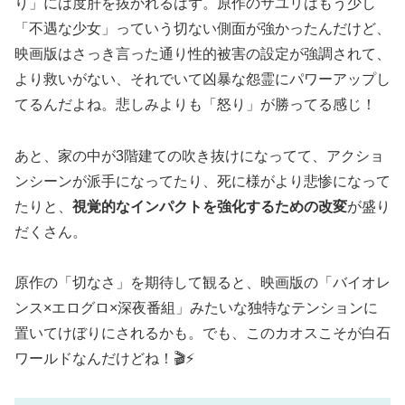
り」には度肝を抜かれるはず。原作のサユリはもう少し
「不遇な少女」っていう切ない側面が強かったんだけど、
映画版はさっき言った通り性的被害の設定が強調されて、
より救いがない、それでいて凶暴な怨霊にパワーアップし
てるんだよね。悲しみよりも「怒り」が勝ってる感じ！
あと、家の中が3階建ての吹き抜けになってて、アクショ
ンシーンが派手になってたり、死に様がより悲惨になって
たりと、
視覚的なインパクトを強化するための改変
が盛り
だくさん。
原作の「切なさ」を期待して観ると、映画版の「バイオレ
ンス×エログロ×深夜番組」みたいな独特なテンションに
置いてけぼりにされるかも。でも、このカオスこそが白石
ワールドなんだけどね！🎬⚡