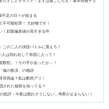
のあらすじとキャスト：まずは腹ごしらえ！基本情報チェ
！寝不足の日々が始まる
て不可能犯罪！ 大好物です！
い！顔面偏差値が高すぎる件
：この二人の演技バトルに震えろ！
い人は回れ右して布団に入って！
複数犯」！その手があったか…！
「魂の救済」の物語
賛否両論？私は断然アリ！
に隠された秘密を知ってる？
ンの総評：今夜は眠れそうにない…考察が止まらない！