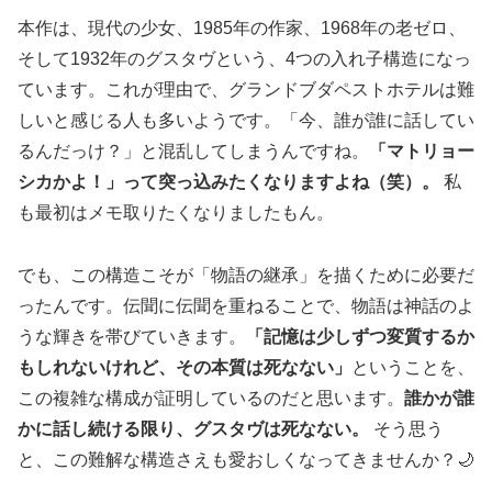
本作は、現代の少女、1985年の作家、1968年の老ゼロ、
そして1932年のグスタヴという、4つの入れ子構造になっ
ています。これが理由で、グランドブダペストホテルは難
しいと感じる人も多いようです。「今、誰が誰に話してい
るんだっけ？」と混乱してしまうんですね。
「マトリョー
シカかよ！」って突っ込みたくなりますよね（笑）。
私
も最初はメモ取りたくなりましたもん。
でも、この構造こそが「物語の継承」を描くために必要だ
ったんです。伝聞に伝聞を重ねることで、物語は神話のよ
うな輝きを帯びていきます。
「記憶は少しずつ変質するか
もしれないけれど、その本質は死なない」
ということを、
この複雑な構成が証明しているのだと思います。
誰かが誰
かに話し続ける限り、グスタヴは死なない。
そう思う
と、この難解な構造さえも愛おしくなってきませんか？🌙