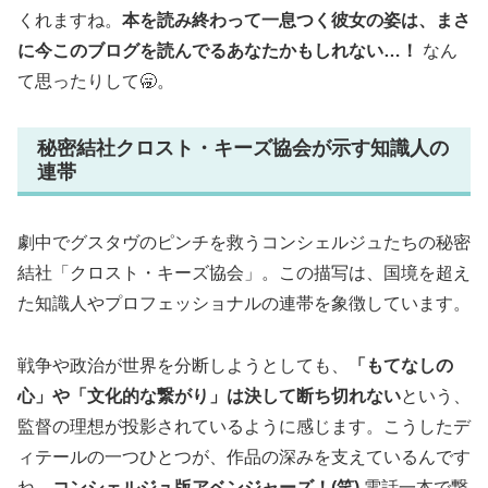
くれますね。
本を読み終わって一息つく彼女の姿は、まさ
に今このブログを読んでるあなたかもしれない…！
なん
て思ったりして🥱。
秘密結社クロスト・キーズ協会が示す知識人の
連帯
劇中でグスタヴのピンチを救うコンシェルジュたちの秘密
結社「クロスト・キーズ協会」。この描写は、国境を超え
た知識人やプロフェッショナルの連帯を象徴しています。
戦争や政治が世界を分断しようとしても、
「もてなしの
心」や「文化的な繋がり」は決して断ち切れない
という、
監督の理想が投影されているように感じます。こうしたデ
ィテールの一つひとつが、作品の深みを支えているんです
ね。
コンシェルジュ版アベンジャーズ！(笑)
電話一本で繋