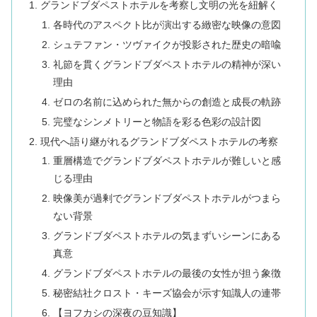
グランドブダペストホテルを考察し文明の光を紐解く
各時代のアスペクト比が演出する緻密な映像の意図
シュテファン・ツヴァイクが投影された歴史の暗喩
礼節を貫くグランドブダペストホテルの精神が深い
理由
ゼロの名前に込められた無からの創造と成長の軌跡
完璧なシンメトリーと物語を彩る色彩の設計図
現代へ語り継がれるグランドブダペストホテルの考察
重層構造でグランドブダペストホテルが難しいと感
じる理由
映像美が過剰でグランドブダペストホテルがつまら
ない背景
グランドブダペストホテルの気まずいシーンにある
真意
グランドブダペストホテルの最後の女性が担う象徴
秘密結社クロスト・キーズ協会が示す知識人の連帯
【ヨフカシの深夜の豆知識】