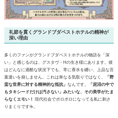
礼節を貫くグランドブダペストホテルの精神が
深い理由
多くのファンがグランドブダペストホテルの物語を「深
い」と感じるのは、グスタヴ・Hの生き様にあります。彼
はどんなに過酷な状況下でも、常に香水を纏い、上品な言
葉遣いを崩しません。これは単なる気取りではなく、
「野
蛮な世界に対する精神的な抵抗」
なんです。
「泥沼の中で
もタキシードだけは汚さない」みたいな、その美学がたま
らなくエモい！
現代社会でボロボロになってる私に刺さ
りまくりです☕。