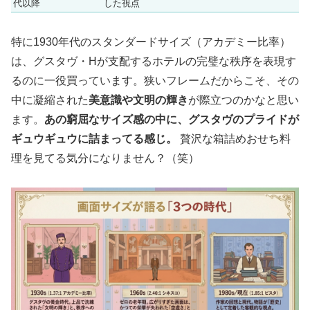
代以降
した視点
特に1930年代のスタンダードサイズ（アカデミー比率）
は、グスタヴ・Hが支配するホテルの完璧な秩序を表現す
るのに一役買っています。狭いフレームだからこそ、その
中に凝縮された
美意識や文明の輝き
が際立つのかなと思い
ます。
あの窮屈なサイズ感の中に、グスタヴのプライドが
ギュウギュウに詰まってる感じ。
贅沢な箱詰めおせち料
理を見てる気分になりません？（笑）