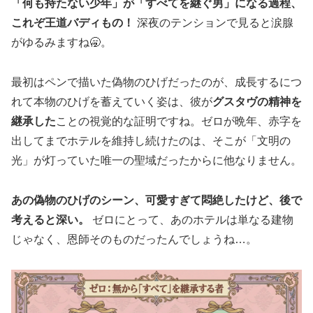
「何も持たない少年」が「すべてを継ぐ男」になる過程、
これぞ王道バディもの！
深夜のテンションで見ると涙腺
がゆるみますね🥱。
最初はペンで描いた偽物のひげだったのが、成長するにつ
れて本物のひげを蓄えていく姿は、彼が
グスタヴの精神を
継承した
ことの視覚的な証明ですね。ゼロが晩年、赤字を
出してまでホテルを維持し続けたのは、そこが「文明の
光」が灯っていた唯一の聖域だったからに他なりません。
あの偽物のひげのシーン、可愛すぎて悶絶したけど、後で
考えると深い。
ゼロにとって、あのホテルは単なる建物
じゃなく、恩師そのものだったんでしょうね…。