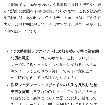
この記事では、物語を締めくくる最後の女性の役割や、細
かな演出の意図を丁寧に紐解いていきます。これを読み終
える頃には、あのピンク色のホテルの向こう側に広がる真
実が、より鮮明に見えてくるはずですよ。さあ、夜更かし
の準備はいいですか？
4つの時間軸とアスペクト比の切り替えが持つ視覚的
な演出意図
（ヨフカシのボヤキ：これ、プロジェク
ターで観てると画面サイズが勝手に変わるから「故
障か？」って焦るやつ（笑）。でもその変化こそ
が、時代を旅している証拠なんです！）
作家シュテファン・ツヴァイクの人生を反映した歴
史的な背景
（ヨフカシのボヤキ：こんなにお洒落な
映画なのに、裏側にはガチの歴史の悲劇が詰まって
る。甘いケーキの中に苦い薬が隠されてるような感