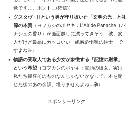
覚ですよ、ホント…(確信)）
グスタヴ・Hという男が守り抜いた「文明の光」と礼
節の本質
（ヨフカシのボヤキ：L’Air de Panache（パ
ナシュの香り）が画面越しに漂ってきそう！彼、変
人だけど最高にカッコいい「絶滅危惧種の紳士」で
すよね☕）
物語の受取人である少女が象徴する「記憶の継承」
という希望
（ヨフカシのボヤキ：冒頭の彼女、実は
私たち観客そのものなんじゃないかなって。本を閉
じた後のあの余韻、堪りませんよね…🎬）
スポンサーリンク