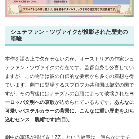
シュテファン・ツヴァイクが投影された歴史の
暗喩
本作を語る上で欠かせないのが、オーストリアの作家シュ
テファン・ツヴァイクの存在です。監督自身も公言してい
ますが、この物語は彼の自伝的な要素から多くの着想を得
ています。劇中に登場するズブロフカ共和国は架空の国で
すが、その背後にはナチズムの台頭によって破壊された
ヨ
ーロッパ文明への哀歌
が込められているんです。
あんなに
可愛いパステルカラーの背景に、こんなに重い歴史をぶち
込むセンス…脱帽です(白目)。
劇中の軍隊が掲げる「ZZ」という紋章は、明らかにナチ