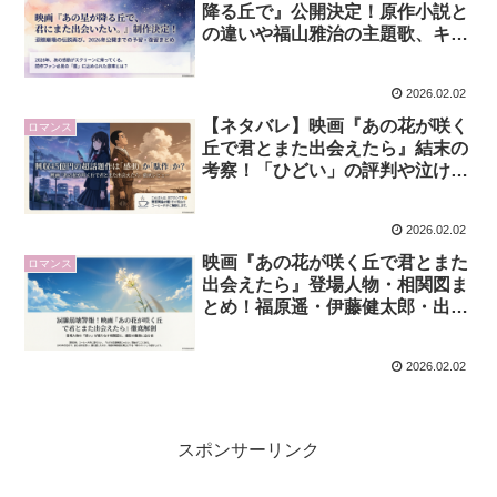
降る丘で』公開決定！原作小説と
の違いや福山雅治の主題歌、キャ
スト続投は？
2026.02.02
【ネタバレ】映画『あの花が咲く
ロマンス
丘で君とまた出会えたら』結末の
考察！「ひどい」の評判や泣ける
ポイントを徹底解説
2026.02.02
映画『あの花が咲く丘で君とまた
ロマンス
出会えたら』登場人物・相関図ま
とめ！福原遥・伊藤健太郎・出口
夏希らキャストと板倉・ツルさん
の役どころ
2026.02.02
スポンサーリンク