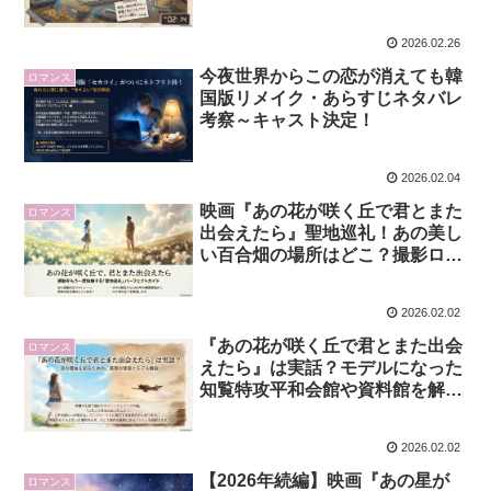
2026.02.26
今夜世界からこの恋が消えても韓
ロマンス
国版リメイク・あらすじネタバレ
考察～キャスト決定！
2026.02.04
映画『あの花が咲く丘で君とまた
ロマンス
出会えたら』聖地巡礼！あの美し
い百合畑の場所はどこ？撮影ロケ
地を徹底調査
2026.02.02
『あの花が咲く丘で君とまた出会
ロマンス
えたら』は実話？モデルになった
知覧特攻平和会館や資料館を解
説！
2026.02.02
【2026年続編】映画『あの星が
ロマンス